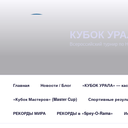
Перейти
к
содержимому
КУБОК УР
Всероссийский турнир по Н
Главная
Новости / Блог
«КУБОК УРАЛА» — кас
«Кубок Мастеров» (Master Cup)
Спортивные резул
РЕКОРДЫ МИРА
РЕКОРДЫ в «Spey-O-Rama»
И