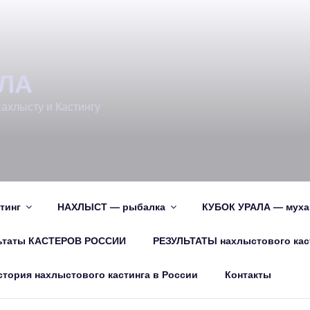
АЛА
ахлысту и Кастингу
тинг
НАХЛЫСТ — рыбалка
КУБОК УРАЛА — муха
ьтаты КАСТЕРОВ РОССИИ
РЕЗУЛЬТАТЫ нахлыстового каст
стория нахлыстового кастинга в России
Контакты