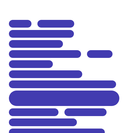
Главная
Новости / Блог
«КУБОК УРАЛА» — кастинг
НАХЛЫСТ — рыбалка
КУБОК УРАЛА — мухавязание
SOR-UFA
«Кубок Регионов»
«Кубок Мастеров» (Master Cup)
Спортивные результаты КАСТЕРОВ РОССИИ
РЕЗУЛЬТАТЫ нахлыстового кастинга в России и
в Мире
РЕКОРДЫ РОССИИ
РЕКОРДЫ МИРА
РЕКОРДЫ в «Spey-O-Rama»
История нахлыстового кастинга в России